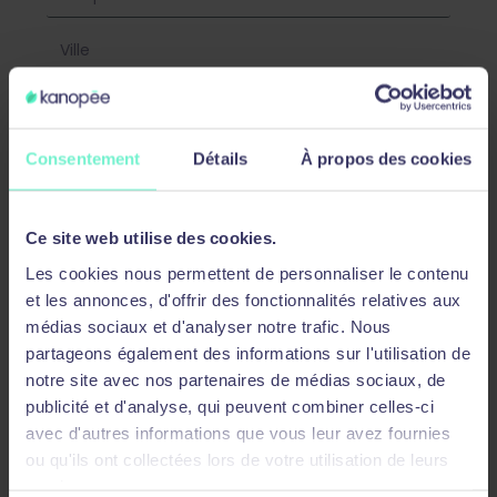
Consentement
Détails
À propos des cookies
En soumettant ce formulaire, j’accepte que les
Ce site web utilise des cookies.
informations saisies soient exploitées dans le cadre
de la demande de demande et de la relation
Les cookies nous permettent de personnaliser le contenu
commerciale qui peut en découler.
et les annonces, d'offrir des fonctionnalités relatives aux
médias sociaux et d'analyser notre trafic. Nous
ENVOYER
partageons également des informations sur l'utilisation de
notre site avec nos partenaires de médias sociaux, de
publicité et d'analyse, qui peuvent combiner celles-ci
avec d'autres informations que vous leur avez fournies
ou qu'ils ont collectées lors de votre utilisation de leurs
services.