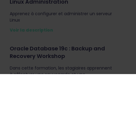
Linux Administration
Apprenez à configurer et administrer un serveur
Linux
Voir la description
Oracle Database 19c : Backup and
Recovery Workshop
Dans cette formation, les stagiaires apprennent
à effectuer une sauvegarde et une
récupération en fonction des composants de
l’architecture de base de données Oracle
associés. Divers scénarios de sauvegarde,
d’échec, de restauration et de récupération sont
fournis afin que les stagiaires apprennent à
évaluer leurs propres besoins en matière de
récupération et à élaborer une stratégie
appropriée pour les procédures de sauvegarde
et de récupération.