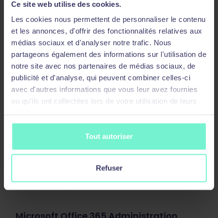
Protection des Données Personnelles
Ce site web utilise des cookies.
dans l’ère numérique : conformité
Les cookies nous permettent de personnaliser le contenu
aux réglementations européennes
et les annonces, d'offrir des fonctionnalités relatives aux
et utilisation responsable des
médias sociaux et d'analyser notre trafic. Nous
technologies émergentes
partageons également des informations sur l'utilisation de
notre site avec nos partenaires de médias sociaux, de
Cette formation offre une compréhension
publicité et d'analyse, qui peuvent combiner celles-ci
approfondie des réglementations européennes
sur la protection des données personnelles, avec
avec d'autres informations que vous leur avez fournies
un focus particulier sur le Digital Services Act et
ou qu'ils ont collectées lors de votre utilisation de leurs
le Digital Markets Act. Elle aborde également des
services.
thématiques essentielles telles que le Cloud,
l’intelligence artificielle et la jurisprudence de la
Tout autoriser
CNIL, permettant aux participants d’acquérir les
connaissances nécessaires pour une utilisation
responsable et conforme des technologies
Refuser
émergentes.
Voir la description
Microsoft Office 365 Administration