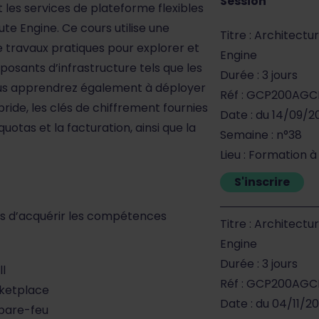
Session
t les services de plateforme flexibles
te Engine. Ce cours utilise une
Titre : Architec
 travaux pratiques pour explorer et
Engine
osants d’infrastructure tels que les
Durée : 3 jours
Vous apprendrez également à déployer
Réf : GCP200AGC
bride, les clés de chiffrement fournies
Date : du 14/09/2
quotas et la facturation, ainsi que la
Semaine : n°38
Lieu : Formation à
S'inscrire
s d’acquérir les compétences
Titre : Architec
Engine
Durée : 3 jours
ll
Réf : GCP200AGC
rketplace
Date : du 04/11/2
 pare-feu