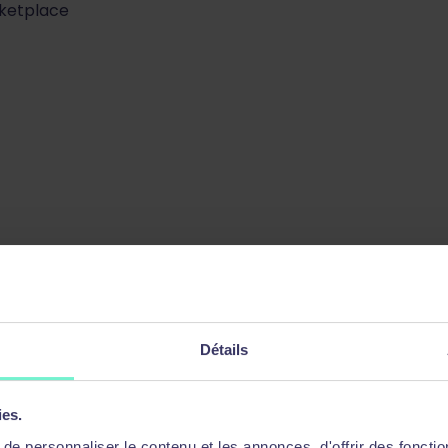
rketplace
AT
 NAT
Détails
ies.
e personnaliser le contenu et les annonces, d'offrir des fonctio