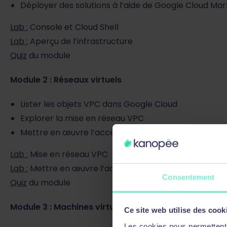
Déployer des solutions à l’aide de Google Cloud Ma
Lab :
Console et Cloud Shell
Lab :
Aperçu de l’infrastructure
Quiz
du module
Module 2 : Réseaux virtuels
Lister les objets VPC dans Google Cloud
Explorer la mise en réseau VPC
Mettre en œuvre l’accès privé à Google et Cloud N
Lab :
Mise en réseau VPC
Lab :
Mettre en œuvre l’accès privé à Google et Cloud
Consentement
Quiz
du module
Module 3 : Machines virtuelles
Ce site web utilise des cook
Les cookies nous permettent d