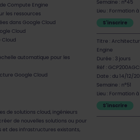
Semaine : n°45
e de Compute Engine
Lieu : Formation à
ur les ressources
ées dans Google Cloud
S'inscrire
oogle Cloud
e Cloud
Titre : Architec
Engine
’échelle automatique pour les
Durée : 3 jours
Réf : GCP200AGC
ucture Google Cloud
Date : du 14/12/2
Semaine : n°51
Lieu : Formation à
S'inscrire
s de solutions cloud, ingénieurs
réer de nouvelles solutions ou pour
et des infrastructures existants,