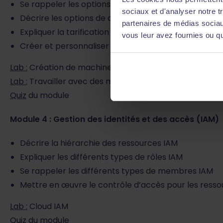
Se rappeler les options de processeur et de mémoir
sociaux et d'analyser notre t
Décrire les options de disque pour les machines virt
partenaires de médias sociaux
Expliquer la tarification et les remises des VM
vous leur avez fournies ou qu'
Créer et personnaliser des instances de VM à l’aid
Lab :
Création de machines virtuelles
Lab :
Travailler avec des machines virtuelles
Quiz
du module
Module 4 : Gestion des identités et des accès (IAM)
Décrire la hiérarchie des ressources IAM
Expliquer les différents types de rôles IAM
Se rappeler les différents types de membres IAM
Mettre en œuvre le contrôle d’accès pour les ressou
Lab :
Cloud IAM
Quiz
du module