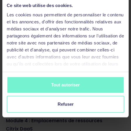
des connecteurs Cloud
Ce site web utilise des cookies.
Opérations des connecteurs Cloud dans un
Les cookies nous permettent de personnaliser le contenu
emplacement de ressources
et les annonces, d'offrir des fonctionnalités relatives aux
Résilience des connecteurs Cloud
médias sociaux et d'analyser notre trafic. Nous
Installation, mise à jour et suppression des
partageons également des informations sur l'utilisation de
connecteurs Cloud
notre site avec nos partenaires de médias sociaux, de
publicité et d'analyse, qui peuvent combiner celles-ci
Scénarios de domaine pris en charge pour
avec d'autres informations que vous leur avez fournies
les connecteurs Cloud
ou qu'ils ont collectées lors de votre utilisation de leurs
Sécurisation des communications des
services.
connecteurs Cloud
Cache d’hôte local (LHC)
Tout autoriser
Comparaison des opérations entre le
connecteur Citrix Cloud et le contrôleur de
Refuser
distribution
Module 4 : Emplacements de ressources
Citrix DaaS