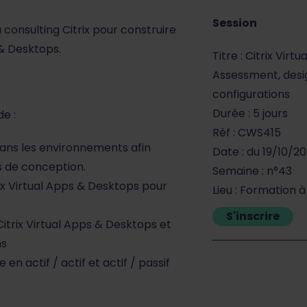
Session
consulting Citrix pour construire
 & Desktops.
Titre : Citrix Virt
Assessment, des
configurations
Durée : 5 jours
de :
Réf : CWS415
ans les environnements afin
Date : du 19/10/2
ns de conception.
Semaine : n°43
ix Virtual Apps & Desktops pour
Lieu : Formation 
S'inscrire
itrix Virtual Apps & Desktops et
ns
n actif / actif et actif / passif