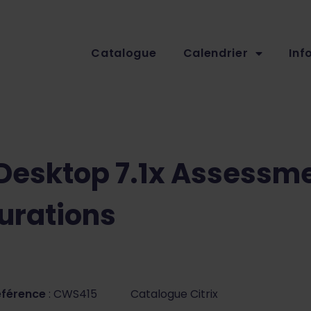
Catalogue
Calendrier
Inf
t Desktop 7.1x Assessm
urations
éférence
: CWS415
Catalogue Citrix