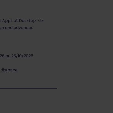
ual Apps et Desktop 7.1x
ign and advanced
026 au 23/10/2026
à distance