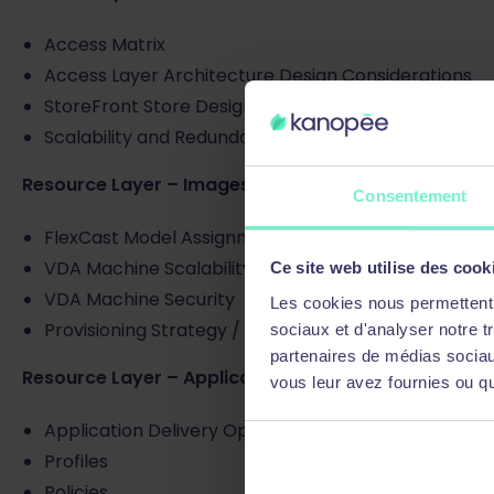
Access Matrix
Access Layer Architecture Design Considerations
StoreFront Store Design
Scalability and Redundancy
Resource Layer – Images
Consentement
FlexCast Model Assignment
VDA Machine Scalability
Ce site web utilise des cook
VDA Machine Security
Les cookies nous permettent d
Provisioning Strategy / Image Management
sociaux et d'analyser notre t
partenaires de médias sociaux
Resource Layer – Applications and Personalization
vous leur avez fournies ou qu'
Application Delivery Options
Profiles
Policies