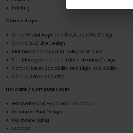
Printing
Control Layer
Citrix Virtual Apps and Desktops Site Design
Citrix Cloud Site Design
Machine Catalogs and Delivery Groups
Site Management and Administration Design
Control Layer Scalability and High-Availability
Control Layer Security
Harware / Compute Layer
Hardware and Hypervisor Selection
Resource Pool Design
Hardware Sizing
Storage