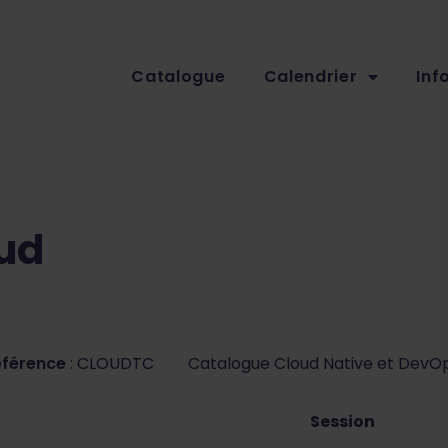
Catalogue
Calendrier
Inf
ud
éférence
: CLOUDTC
Catalogue Cloud Native et DevO
Session