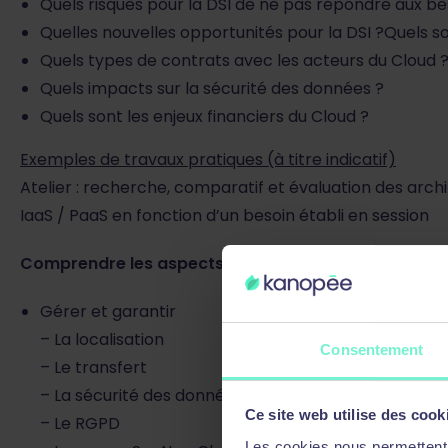
Quels risques pour la DSI de ne pas répondre aux be
Quelles nouvelles opportunités pour la DSI ?Quels son
Quels types de contrats avec les acteurs du Cloud 
Quels impacts sur la sécurité des données ?
Quels sont les enjeux financiers du Cloud ?
Exemples de travaux pratiques (à titre indicatif)
Atelier : recherche, comparatif et évaluation des arch
IaaS / PaaS en fonction d’un besoin établi en session
Comprendre les aspects juridiques et la sécurité
Gérer et garantir
– La localisation
Consentement
– Le transfert
– La sécurité des données
Ce site web utilise des cook
– Le RGPD
Les cookies nous permettent d