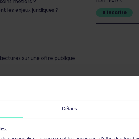
Lieu : PARIS
soins métiers ?
t les enjeux juridiques ?
S'inscrire
?
itectures sur une offre publique
Détails
ies.
e personnaliser le contenu et les annonces, d'offrir des fonctio