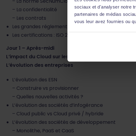
– La norme SecNumCloud
sociaux et d'analyser notre t
– La confidentialité
partenaires de médias sociaux
– Les contrats
vous leur avez fournies ou qu'
Les grandes réglementations : HDS, directives euro
Les certifications : ISO 27001, 27002, 27005, 27018…
Jour 1 – Après-midi
L’impact du Cloud sur les entreprises
L’évolution des entreprises
L’évolution des ESN
– Construire vs provisionner
– Quelles nouvelles activités ?
L’évolution des sociétés d’infogérance
– Cloud public vs Cloud privé / hybride
L’évolution des sociétés de développement
– Monolithe, PaaS et CaaS