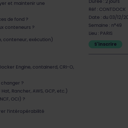
Durée : 2 jours
yer et maintenir une
Réf : CONTDOCK
Date : du 03/12/2
ces de fond ?
Semaine : n°49
ux conteneurs ?
Lieu : PARIS
e, conteneur, exécution)
S'inscrire
Docker Engine, containerd, CRI-O,
n changer ?
 Hat, Rancher, AWS, GCP, etc.)
NCF, OCI) ?
 l’intéropérabilité