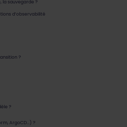
é, la sauvegarde ?
tions d’observabilité
ansition ?
èle ?
form, ArgoCD…) ?