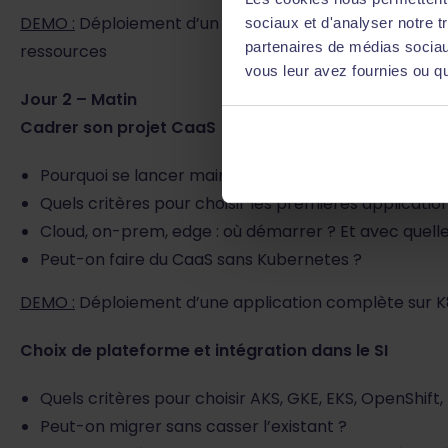
DEMO :
Déploiement d’un cluster K8S avec minikube, p
sociaux et d'analyser notre t
partenaires de médias sociaux
ressources
vous leur avez fournies ou qu'
Jour 2 – Matin
Cadrer son projet CaaS
Pourquoi se lancer maintenant ? Quels bénéfices at
Quels critères pour choisir les premières applicatio
Cloud, on-prem, edge : où démarrer ? Et avec quell
Peut-on faire du CaaS sans Kubernetes ?
DEMO :
Déploiement d’une application complète sur K
Choix de plateforme et intégration dans le SI
Quels critères pour choisir AKS, GKE, EKS, OpenShift
Peut-on migrer sans casser l’existant ?