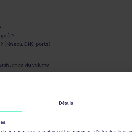
?
ups) ?
 (réseau, DNS, ports)
rsistance via volume
il résoudre ?
(pods, déployments, services,
Détails
ies.
e personnaliser le contenu et les annonces, d'offrir des fonctio