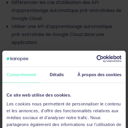
Différencier les cas d’utilisation des API
d’apprentissage automatique pré-entraînées de
Google Cloud
Utiliser une API d’apprentissage automatique
pré-entraînée de Google Cloud dans une
application
Atelier, Quiz
Module 6 : Déploiement d’applications
Consentement
Détails
À propos des cookies
Discuter des fonctionnalités d’un pipeline
d’intégration et de livraison continues
Ce site web utilise des cookies.
Décrire comment créer et stocker des images
Les cookies nous permettent de personnaliser le contenu
de conteneur d’application
et les annonces, d'offrir des fonctionnalités relatives aux
Créer une image de conteneur à l’aide de Cloud
médias sociaux et d'analyser notre trafic. Nous
Build
partageons également des informations sur l'utilisation de