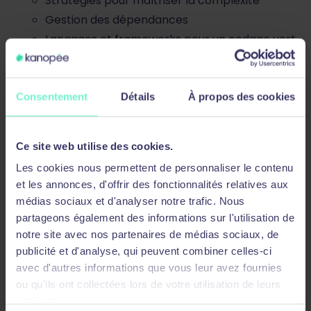
Stratégies pour maîtriser la complexité
Gestion des dépendances
Langages et frameworks pour un codage vert
Simulations d’impacts
Le modèle GreenSoft
Consentement
Détails
À propos des cookies
Intégrer les impacts RSE
Référentiels d’impacts (Base Impacts de
Ce site web utilise des cookies.
l’Adème, Boavizta, NegaOctet, etc.)
Les cookies nous permettent de personnaliser le contenu
Simulations pratiques avec feuilles de calcul
et les annonces, d'offrir des fonctionnalités relatives aux
Exemples concrets de services numériques
médias sociaux et d'analyser notre trafic. Nous
partageons également des informations sur l'utilisation de
Après-midi :
notre site avec nos partenaires de médias sociaux, de
publicité et d'analyse, qui peuvent combiner celles-ci
Présentation des outils d’éco-conception
avec d'autres informations que vous leur avez fournies
ou qu'ils ont collectées lors de votre utilisation de leurs
Référentiel Général d’Eco-conception des
services.