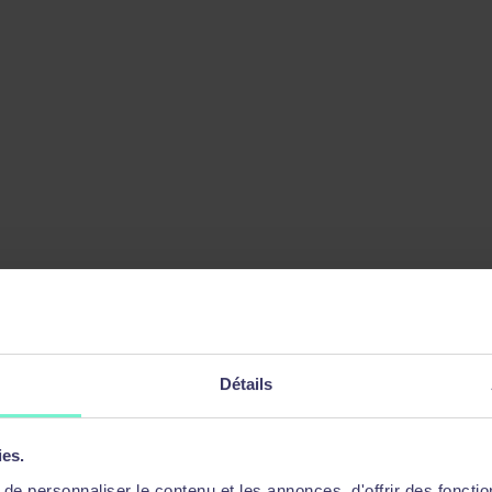
Détails
ies.
de l’information
e personnaliser le contenu et les annonces, d'offrir des fonctio