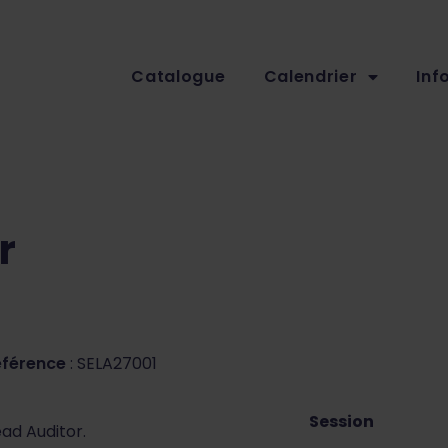
Catalogue
Calendrier
Inf
r
éférence
: SELA27001
Session
ead Auditor.