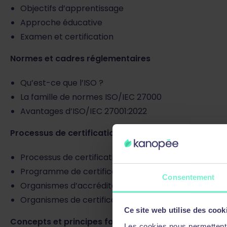
Objectifs d’apprentissage
Approche éducative
Examen et certification
Normes et cadres réglementaires
Qu’est-ce que l’ISO ?
La famille de normes ISO/IEC 27000
Avantages d’ISO/IEC 27001:2022
Processus de certification ISO 27001 Lead Auditor
Processus de certification
Programme de certification
Consentement
Organismes d’accréditation
Organismes de certification
Ce site web utilise des cook
Concepts et principes fondamentaux de la sécurité 
Les cookies nous permettent d