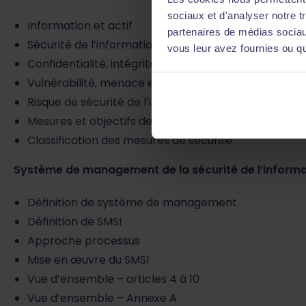
sociaux et d'analyser notre t
Information et actif
partenaires de médias sociaux
Sécurité de l’information
vous leur avez fournies ou qu'
Confidentialité, intégrité et disponibilité
Vulnérabilité, menace et impact
Risque de sécurité de l’information
Mesures et objectifs des mesures de sécurité
Classification des mesures de sécurité
Système de management de la sécurité de l’informa
Définition de système de management
Définition de SMSI
Approche processus
Mise en œuvre du SMSI
Vue d’ensemble – articles 4 à 10
Vue d’ensemble – Annexe A