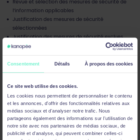
Revue et sélection des mesures de sécurité de
l’information applicables
Justification des mesures de sécurité
sélectionnées
Justification des mesures de sécurité exclues
JOUR 3 – Mise en oeuvre du SMSI
Consentement
Détails
À propos des cookies
Gestion des informations documentées
Valeur et types d’informations documentées
Ce site web utilise des cookies.
Liste maîtresse des informations documentées
Les cookies nous permettent de personnaliser le contenu
Création de modèles
et les annonces, d'offrir des fonctionnalités relatives aux
Processus de gestion de l’information
médias sociaux et d'analyser notre trafic. Nous
documentée
partageons également des informations sur l'utilisation de
Mise en œuvre d’un système de management de
notre site avec nos partenaires de médias sociaux, de
l’information documentée
publicité et d'analyse, qui peuvent combiner celles-ci