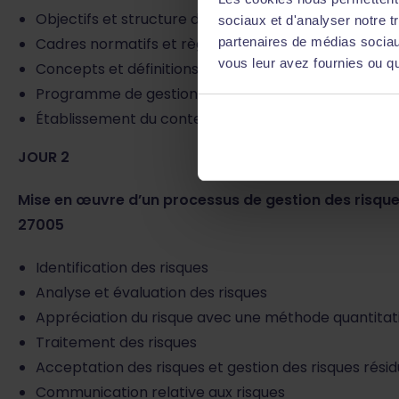
Objectifs et structure de la formation
sociaux et d'analyser notre t
partenaires de médias sociaux
Cadres normatifs et règlementaires
vous leur avez fournies ou qu'
Concepts et définitions du risque
Programme de gestion des risques
Établissement du contexte
JOUR 2
Mise en œuvre d’un processus de gestion des risqu
27005
Identification des risques
Analyse et évaluation des risques
Appréciation du risque avec une méthode quantitat
Traitement des risques
Acceptation des risques et gestion des risques résid
Communication relative aux risques