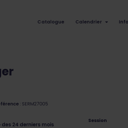
Catalogue
Calendrier
Inf
ger
éférence
: SERM27005
Session
 des 24 derniers mois