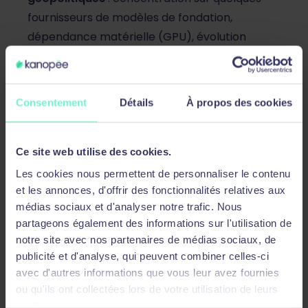
fournisseurs de modèles de fondation,
dépendance matérielle (GPU), évolution
unilatérale des conditions d’usage, risque de
retrait ou de censure d’un modèle
Consentement
Détails
À propos des cookies
Exemples et travaux pratiques :
Analyse critique des clauses à risque d’un
Ce site web utilise des cookies.
contrat fournisseur d’IA type (réutilisation
Les cookies nous permettent de personnaliser le contenu
des données pour l’entraînement,
et les annonces, d'offrir des fonctionnalités relatives aux
localisation, sous-traitants, juridiction
médias sociaux et d'analyser notre trafic. Nous
applicable)
partageons également des informations sur l'utilisation de
Étude d’un cas concret d’exploitation de
notre site avec nos partenaires de médias sociaux, de
faille (REX – ex. EchoLeak / injection de
publicité et d'analyse, qui peuvent combiner celles-ci
prompt indirecte) et identification des
avec d'autres informations que vous leur avez fournies
ou qu'ils ont collectées lors de votre utilisation de leurs
points de vigilance et des mesures qui
services.