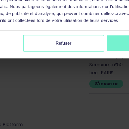
rafic. Nous partageons également des informations sur l'utilisati
S'inscrire
, de publicité et d'analyse, qui peuvent combiner celles-ci avec
ils ont collectées lors de votre utilisation de leurs services.
Titre : Kubernete
conteneurs
Durée : 3 jours
Refuser
Réf : KUBORCH
Date : du 09/12/2
Semaine : n°50
Lieu : PARIS
S'inscrire
d Platform