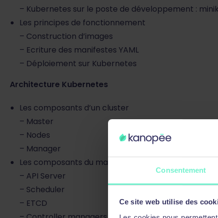
– Kubernetes sur le poste de développement : minik
Les principes de fonctionnement
– Construction d’images
– Ecriture des manifestes YAML
– Déploiement sur Kubernetes
Architecture Kubernetes
Les composants d’un cluster
– Master
– Nodes
– Manager
Les composants du master
Consentement
– API Server
– Scheduler
– ETCD
Ce site web utilise des cook
– Controller managers
Les cookies nous permettent d