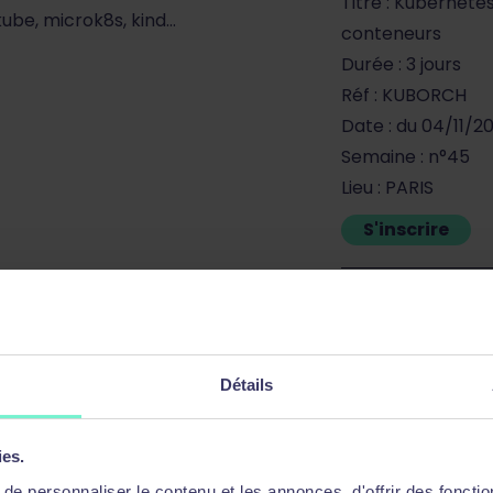
Titre : Kubernete
ube, microk8s, kind…
conteneurs
Durée : 3 jours
Réf : KUBORCH
Date : du 04/11/2
Semaine : n°45
Lieu : PARIS
S'inscrire
Titre : Kubernete
conteneurs
Durée : 3 jours
Réf : KUBORCH
Détails
Date : du 09/12/2
Semaine : n°50
ies.
Lieu : Formation 
e personnaliser le contenu et les annonces, d'offrir des fonctio