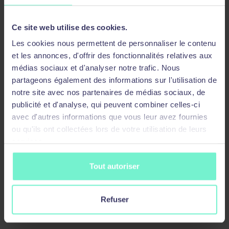
Les expressions ROLLUP et CUBE
Les jointures
Ce site web utilise des cookies.
Les cookies nous permettent de personnaliser le contenu
Les jointures
et les annonces, d'offrir des fonctionnalités relatives aux
Alias de table ou synonyme local
médias sociaux et d'analyser notre trafic. Nous
partageons également des informations sur l'utilisation de
Auto-jointure
notre site avec nos partenaires de médias sociaux, de
Les jointures externes
publicité et d'analyse, qui peuvent combiner celles-ci
Les sous-interrogations
avec d'autres informations que vous leur avez fournies
ou qu'ils ont collectées lors de votre utilisation de leurs
Sous-interrogations mono-ligne
services.
Sous-interrogations multilignes
Tout autoriser
Les operateurs de comparaison
multilignes
L’operateur existentiel EXISTS
Refuser
Les requêtes corrélées