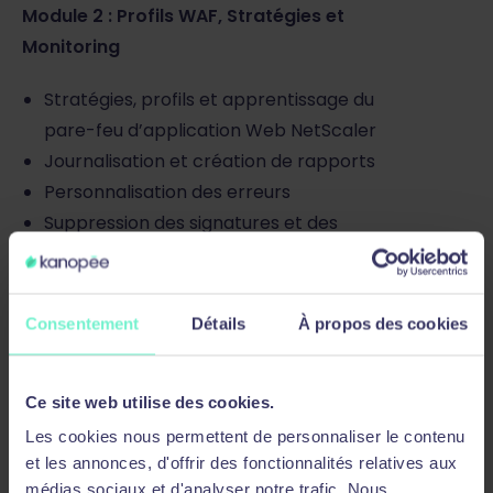
Module 2 : Profils WAF, Stratégies et
Monitoring
Stratégies, profils et apprentissage du
pare-feu d’application Web NetScaler
Journalisation et création de rapports
Personnalisation des erreurs
Suppression des signatures et des
commentaires
Module 3 : Mise en oeuvre des protections
Consentement
Détails
À propos des cookies
Contrôles de sécurité et flux de données
Protections d’URL
Ce site web utilise des cookies.
Protections de niveau supérieur
Les cookies nous permettent de personnaliser le contenu
Contrôles avancés de protection des
et les annonces, d'offrir des fonctionnalités relatives aux
formulaires
médias sociaux et d'analyser notre trafic. Nous