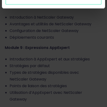
Module 8 : NetScaler Gateway
Introduction à NetScaler Gateway
Avantages et utilités de NetScaler Gateway
Configuration de NetScaler Gateway
Déploiements courants
Module 9 : Expressions AppExpert
Introduction à AppExpert et aux stratégies
Stratégies par défaut
Types de stratégies disponibles avec
NetScaler Gateway
Points de liaison des stratégies
Utilisation d’AppExpert avec NetScaler
Gateway