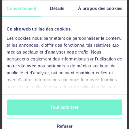
Vulnérabilités et Protections SSL
Consentement
Détails
À propos des cookies
Module 6 : Sécuriser le Système
Ce site web utilise des cookies.
Authentification, Autorisation, et Auditing
Les cookies nous permettent de personnaliser le contenu
Configuration d’une Authentification
et les annonces, d'offrir des fonctionnalités relatives aux
externe
médias sociaux et d'analyser notre trafic. Nous
Admin Partitions
partageons également des informations sur l'utilisation de
notre site avec nos partenaires de médias sociaux, de
Module 7 : Monitoring & Dépannage
publicité et d'analyse, qui peuvent combiner celles-ci
avec d'autres informations que vous leur avez fournies
Logs NetScaler ADC
ou qu'ils ont collectées lors de votre utilisation de leurs
Monitoring avec SNMP
services.
Reporting and Diagnostiques
Fonctions AppFlow
Tout autoriser
Citrix Application Delivery Management
Dépannage
Refuser