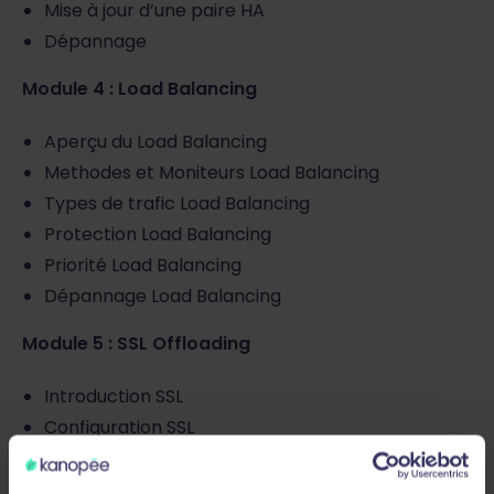
Mise à jour d’une paire HA
Dépannage
Module 4 : Load Balancing
Aperçu du Load Balancing
Methodes et Moniteurs Load Balancing
Types de trafic Load Balancing
Protection Load Balancing
Priorité Load Balancing
Dépannage Load Balancing
Module 5 : SSL Offloading
Introduction SSL
Configuration SSL
SSL Offload
Dépannage SSL Offload