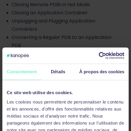
Cloning Remote PDBs in Hot Mode
Cloning an Application Container
Unplugging and Plugging Application
Containers
Converting a Regular PDB to an Application
PDB
Relocating PDBs
Querying Data Across CDBs by Using Proxy
PDBs
Consentement
Détails
À propos des cookies
Dropping Unnecessary PDBs
CDB and PDB Management
Ce site web utilise des cookies.
Les cookies nous permettent de personnaliser le contenu
Starting Up and Shutting Down a CDB
et les annonces, d'offrir des fonctionnalités relatives aux
Opening and Closing PDBs
médias sociaux et d'analyser notre trafic. Nous
Renaming a PDB
partageons également des informations sur l'utilisation de
Stting Parameter Values for PDBs
notre site avec nos partenaires de médias sociaux, de