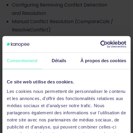
Configuring Removing Conflict Detection
and Resolution
Manual Conflict Resolution (CompareCols /
ResolveConflict)
Configuring Oracle GoldenGate 26ai CDR
Make Required Column Values Available to
Extract
Consentement
Détails
À propos des cookies
Configure GoldenGate 26ai Parameter files
for Conflict Resolution
Configure GoldenGate 26ai Parameter file
Ce site web utilise des cookies.
for Error Handling
Les cookies nous permettent de personnaliser le contenu
What is a Data Conflict Resolution?
et les annonces, d'offrir des fonctionnalités relatives aux
Conflict Resolution
médias sociaux et d'analyser notre trafic. Nous
Making the Required Column Values
partageons également des informations sur l'utilisation de
notre site avec nos partenaires de médias sociaux, de
Available to Extract On Parameters
publicité et d'analyse, qui peuvent combiner celles-ci
MAP Statement with Conflict Resolution