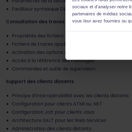
Paramètres de la section *SERVICES
sociaux et d'analyser notre t
Faciliteur syntaxique DEFAULT:
partenaires de médias sociaux
vous leur avez fournies ou qu'
Consultation des traces et supervision
Propriétés des fichiers ULOG
Fichiers de traces applicatives
Activation des options de debug
Accès à la référence des messages
Commandes et outils de supervision
Support des clients distants
Principe d’interopérabilité avec les clients distants
Configuration pour clients ATMI ou .NET
Configuration Jolt pour clients Java
Architecture SALT pour les Web Services
Administration des clients distants