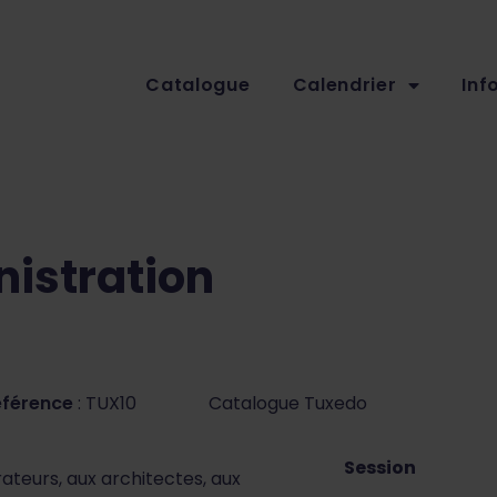
Catalogue
Calendrier
Inf
nistration
éférence
: TUX10
Catalogue Tuxedo
Session
teurs, aux architectes, aux