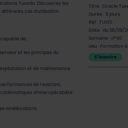
lications Tuxedo. Découvrez les
Titre : Oracle Tux
différents cas d’utilisation.
Durée : 5 jours
Réf : TUX10
Date : du 28/09/
Semaine : n°40
 capable de :
Lieu : Formation 
serveur et les principes du
S'inscrire
’exploitation et de maintenance
s performances de l’existant,
problématiques d’interopérabilité
es améliorations.