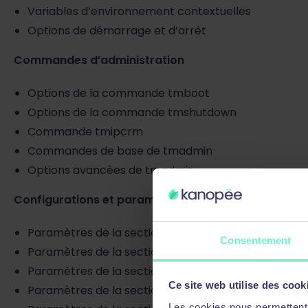
Variables d’environnement contextuelles
Options de démarrage et d’arrêt
Commandes d’administration
Options de la commande tmboot
Options de la commande tmshutdown
Commande tmipcrm
Commandes de base de tmadmin
Options avancées de tmadmin
Configurations et paramètres avancés
Paramètres de la section *RESOURCES
Consentement
Paramètres de la section *MACHINES
Paramètres de la section *GROUPS
Ce site web utilise des cook
Paramètres de la section *SERVERS
Les cookies nous permettent d