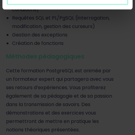
Instructions (affectation, boucles,
conditions)
Requêtes SQL et PL/PgSQL (interrogation,
modification, gestion des curseurs)
Gestion des exceptions
Création de fonctions
Méthodes pédagogiques
Cette formation PostgreSQL est animée par
un formateur expert qui partagera avec vous
ses retours d’expériences. Vous profiterez
également de sa pédagogie et de sa passion
dans la transmission de savoirs. Des
démonstrations et des exercices vous
permettront de mettre en pratique les
notions théoriques présentées.