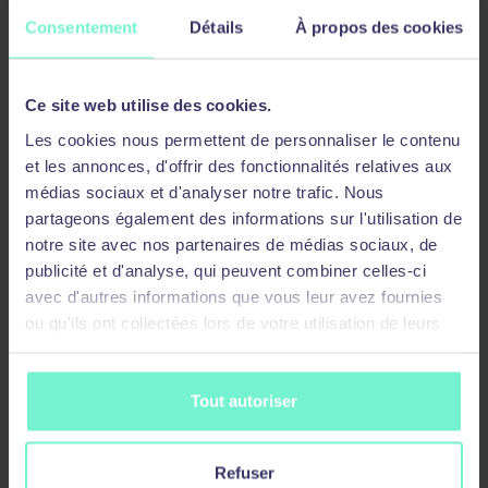
Manipulations (INSERT, UPDATE, DELETE) et
Consentement
Détails
À propos des cookies
transactions
Gestion des tables (Création, Modification,
Ce site web utilise des cookies.
suppression)
Les cookies nous permettent de personnaliser le contenu
Fonctions SQL
et les annonces, d'offrir des fonctionnalités relatives aux
médias sociaux et d'analyser notre trafic. Nous
Utilisation
partageons également des informations sur l'utilisation de
Types de retour
notre site avec nos partenaires de médias sociaux, de
Syntaxe
publicité et d'analyse, qui peuvent combiner celles-ci
avec d'autres informations que vous leur avez fournies
Fonctions d’aggrégation
ou qu'ils ont collectées lors de votre utilisation de leurs
Fonctions analytiques
services.
Langage PgSQL
Tout autoriser
Blocs
Arguments, types et passages
Refuser