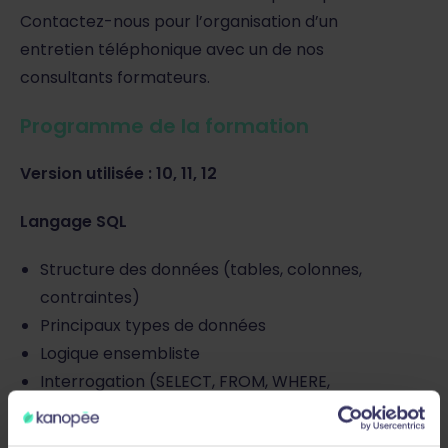
Contactez-nous pour l’organisation d’un
entretien téléphonique avec un de nos
consultants formateurs.
Programme de la formation
Version utilisée : 10, 11, 12
Langage SQL
Structure des données (tables, colonnes,
contraintes)
Principaux types de données
Logique ensembliste
Interrogation (SELECT, FROM, WHERE,
GROUP BY, HAVING, ORDER)
Jointures