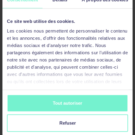
Énumérer les objets dans le pipeline
Envoyer et transmettre des données de
pipeline en sortie
Ce site web utilise des cookies.
Les cookies nous permettent de personnaliser le contenu
Utilisation de PSPROVIDERS et PSDRIVES
et les annonces, d'offrir des fonctionnalités relatives aux
médias sociaux et d'analyser notre trafic. Nous
Utilisation de PSProviders
partageons également des informations sur l'utilisation de
Utiliser les lecteurs PS
notre site avec nos partenaires de médias sociaux, de
publicité et d'analyse, qui peuvent combiner celles-ci
Interrogation des informations de gestion à
avec d'autres informations que vous leur avez fournies
l’aide de CIM et WMI
ou qu'ils ont collectées lors de votre utilisation de leurs
services.
Comprendre CIM et WMI
Interroger les données à l’aide de CIM et
Tout autoriser
WMI
Apporter des modifications à l’aide de CIM
Refuser
et WMI