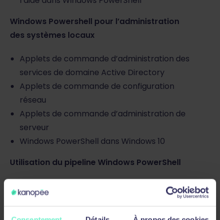
l’aide dans Windows PowerShell
Windows Powershell pour l’administration
des systèmes locaux
Applets de commande d’administration des
services de domaine Active Directory
Applets de commande de configuration
réseau
Applets de commande d’administration de
serveur
Windows PowerShell dans Windows 10
Utilisation du pipeline Windows PowerShell
Comprendre le pipeline
Sélectionner, trier et mesurer des objets
Filtrer les objets hors du pipeline
Consentement
Détails
À propos des cookies