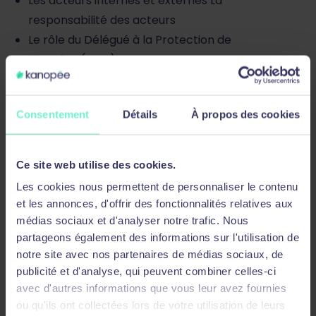
Les acteurs internes et externes La
responsabilité des acteurs
Le rôle du Délégué à la Protection de
Données (DPO)
Les droits des personnes concernées
Consentement
Détails
À propos des cookies
Le droit à l’information
L’organisation du recueil de consentement
Le principe de opt-in et opt-out
Ce site web utilise des cookies.
Les droits d’accès, de rectification,
Les cookies nous permettent de personnaliser le contenu
d’opposition, à la portabilité…
et les annonces, d'offrir des fonctionnalités relatives aux
médias sociaux et d'analyser notre trafic. Nous
Focus sur le droit à l’oubli et au
partageons également des informations sur l'utilisation de
déréférencement » Focus sur les directives
notre site avec nos partenaires de médias sociaux, de
anticipées
publicité et d'analyse, qui peuvent combiner celles-ci
avec d'autres informations que vous leur avez fournies
Introduction à la démarche de conformité
ou qu'ils ont collectées lors de votre utilisation de leurs