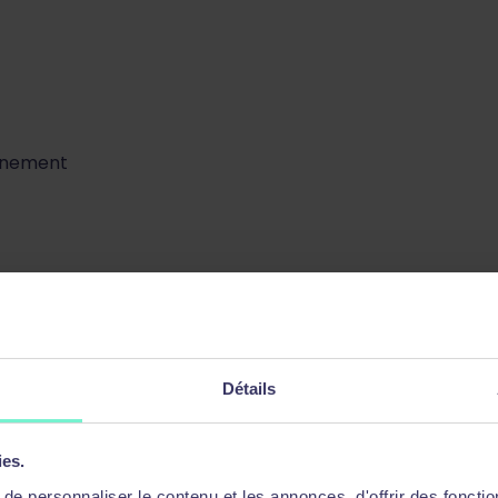
onnement
Détails
ies.
e personnaliser le contenu et les annonces, d'offrir des fonctio