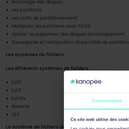
Nommage des disques
Les partitions
Les outils de partitionnement
Manipuler les partitions avec FDISK
Ajouter ou supprimer des disques dynamiquement
Sauvegarde et restauration d’une table de partiti
Les systèmes de fichiers
Les différents systèmes de fichiers
Ext2
Ext3
Ext4fs
Consentement
Reiserfs
XFS
Ce site web utilise des cook
Le système de fichiers de linux : ext2fs
Les cookies nous permettent d