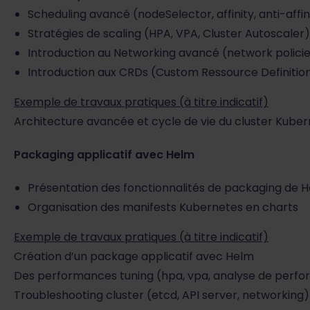
Scheduling avancé (nodeSelector, affinity, anti-affini
Stratégies de scaling (HPA, VPA, Cluster Autoscaler)
Introduction au Networking avancé (network policie
Introduction aux CRDs (Custom Ressource Definitio
Exemple de travaux pratiques (à titre indicatif)
Architecture avancée et cycle de vie du cluster Kube
Packaging applicatif avec Helm
Présentation des fonctionnalités de packaging de 
Organisation des manifests Kubernetes en charts
Exemple de travaux pratiques (à titre indicatif)
Création d’un package applicatif avec Helm
Des performances tuning (hpa, vpa, analyse de perf
Troubleshooting cluster (etcd, API server, networking)