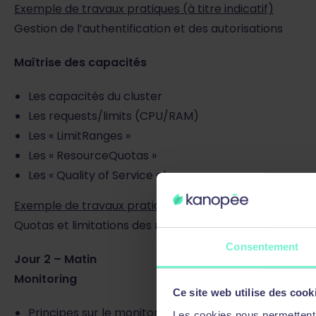
Exemple de travaux pratiques (à titre indicatif)
Gestion de l’authentification et des autorisations
Maîtrise des capacités
Les capacités du cluster
Les requests/limits (CPU/RAM)
Les « LimitRanges »
Les « ResourceQuotas »
Les « Quality of Service classes »
Exemple de travaux pratiques (à titre indicatif)
Quotas et limitations des ressources
Consentement
Jour 2 – Matin
Monitoring
Ce site web utilise des cook
Principes sur le monitoring
Les cookies nous permettent d