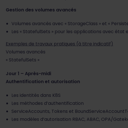
Gestion des volumes avancés
Volumes avancés avec « StorageClass » et « Persis
Les « StatefulSets » pour les applications avec état
Exemples de travaux pratiques (à titre indicatif)
Volumes avancés
« StatefulSets »
Jour 1 – Après-midi
Authentification et autorisation
Les identités dans K8S
Les méthodes d’authentification
ServiceAccounts, Tokens et BoundServiceAccount
Les modèles d’autorisation RBAC, ABAC, OPA/Gate