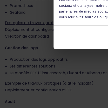
Prometheus
sociaux et d'analyser notre t
partenaires de médias sociaux
Grafana
vous leur avez fournies ou qu'
Exemples de travaux pratiques (à titre indicatif)
Déploiement et configuration du monitoring
Création de dashboard
Gestion des logs
Production des logs applicatifs
Les différentes solutions
Le modèle EFK (Elasticsearch, Fluentd et Kibana) et a
Exemple de travaux pratiques (à titre indicatif)
Déploiement et configuration d’EFK
Audit