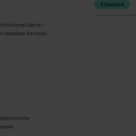
S'inscrire
tentVolumeClaims »
 et Headless Services
TokenVolume
keeper