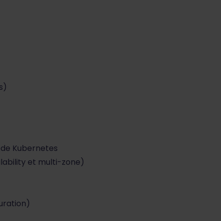
s)
 de Kubernetes
ability et multi-zone)
uration)