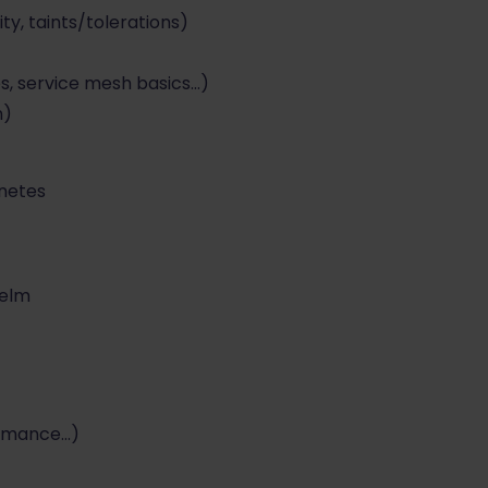
ty, taints/tolerations)
s, service mesh basics…)
n)
rnetes
Helm
ormance…)