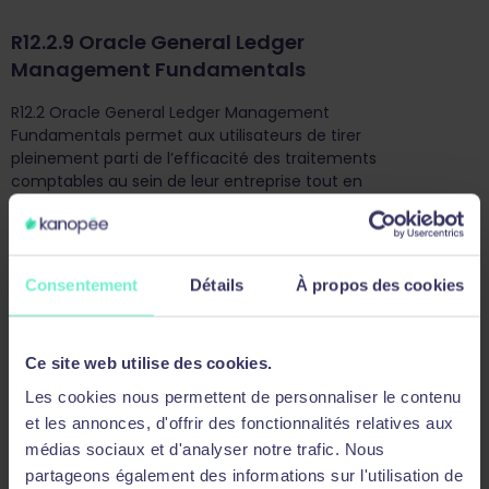
R12.2.9 Oracle General Ledger
Management Fundamentals
R12.2 Oracle General Ledger Management
Fundamentals permet aux utilisateurs de tirer
pleinement parti de l’efficacité des traitements
comptables au sein de leur entreprise tout en
bénéficiant toujours d’un haut niveau d’information et
d’une configuration sécurisée.
Voir la description
Consentement
Détails
À propos des cookies
R12.2 Oracle Payables Management
Fundamentals
Ce site web utilise des cookies.
Les cookies nous permettent de personnaliser le contenu
Ce cours s’adresse aux clients ayant implémenté
Oracle E-Business Suite version 12 ou Oracle E-Business
et les annonces, d'offrir des fonctionnalités relatives aux
Suite version 12.1. Ce cours enseigne aux stagiaires
médias sociaux et d'analyser notre trafic. Nous
comment configurer et utiliser Oracle Payables pour
partageons également des informations sur l'utilisation de