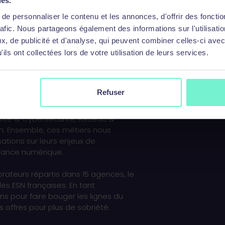
ies.
e personnaliser le contenu et les annonces, d'offrir des fonctio
rafic. Nous partageons également des informations sur l'utilisati
, de publicité et d'analyse, qui peuvent combiner celles-ci avec
ils ont collectées lors de votre utilisation de leurs services.
e des solutions hybrides,
rmer le système d’information des
Refuser
durable, centré sur leurs données.
ie sur quatre pôles d’expertise
rité & Cybersécurité, Réseau &
n. Ensemble, ces métiers nous
tions sur leurs enjeux de
fiance numérique.
orateurs répartis dans 15 agences, le
s ESN françaises. En tant
ns pour faire bouger les lignes du
offres pour plus de sobriété.