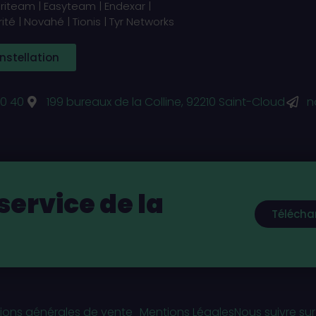
lariteam | Easyteam | Endexar |
té | Novahé | Tionis | Tyr Networks
nstellation
0 40
199 bureaux de la Colline, 92210 Saint-Cloud
n
service de la
Télécha
ions générales de vente
Mentions Légales
Nous suivre sur