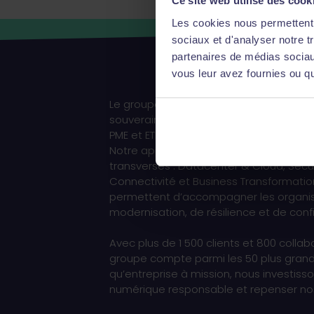
Ce site web utilise des cook
Les cookies nous permettent d
sociaux et d'analyser notre t
partenaires de médias sociaux
vous leur avez fournies ou qu'
Le groupe Constellation conçoit et opèr
souveraines et sécurisées pour transfo
PME et ETI en un levier de performance 
Notre approche multi-spécialiste s’appu
transverses : Datacenter & Cloud, Sécu
Connectivité et Business Transformatio
permettent d’accompagner les organisa
modernisation, de résilience et de con
Avec plus de 1 500 clients et 800 collab
groupe compte parmi les 50 plus grande
qu’entreprise à mission, nous investisso
numérique responsable et repenser nos 